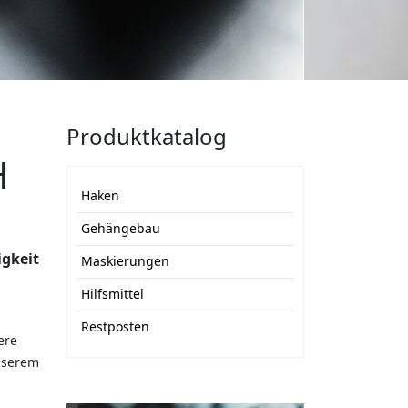
Produktkatalog
H
Haken
Gehängebau
igkeit
Maskierungen
Hilfsmittel
Restposten
ere
unserem