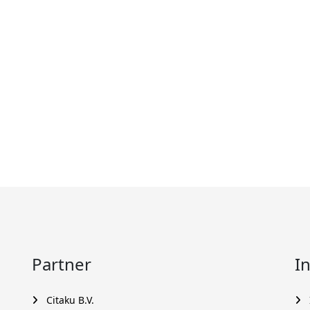
Partner
I
Citaku B.V.