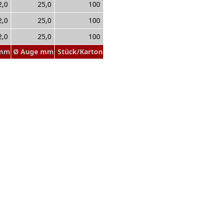
2,0
25,0
100
2,0
25,0
100
2,0
25,0
100
 mm
Ø Auge mm
Stück/Karton