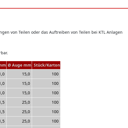
gen von Teilen oder das Auftreiben von Teilen bei KTL Anlagen
rbar.
 mm
Ø Auge mm
Stück/Karton
1,0
15,0
100
1,0
15,0
100
1,0
15,0
100
1,5
25,0
100
1,5
25,0
100
1,5
25,0
100