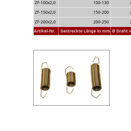
ZF-100x2,0
100-130
ZF-150x2,0
150-200
ZF-200x2,0
200-250
Artikel-Nr.
Gestreckte Länge in mm
Ø Draht