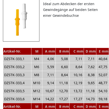
Ideal zum Abdecken der ersten
Gewindegänge auf beiden Seiten
einer Gewindebuchse
Artikel-Nr.
M
A mm
B mm
C mm
D mm
E mm
DZSTK-333,1
M4
4,06
5,08
7,11
7,11
40,64
DZSTK-333,2
M6
5,59
6,60
8,64
7,62
47,75
DZSTK-333,3
M8
7,11
8,64
10,16
8,38
52,07
DZSTK-333,4
M10
9,14
11,18
12,19
9,65
48,77
DZSTK-333,5
M12
10,67
12,70
13,72
11,18
54,10
DZSTK-333,6
M14
14,22
17,27
17,27
14,73
59,18
Artikel-Nr.
M
A mm
B mm
C mm
D mm
E mm