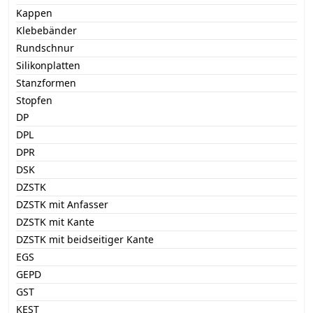
Kappen
Klebebänder
Rundschnur
Silikonplatten
Stanzformen
Stopfen
DP
DPL
DPR
DSK
DZSTK
DZSTK mit Anfasser
DZSTK mit Kante
DZSTK mit beidseitiger Kante
EGS
GEPD
GST
KEST