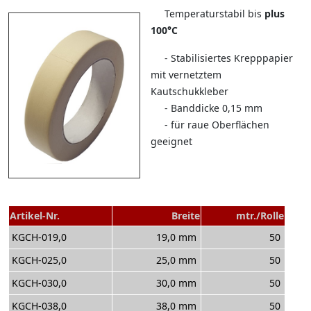
Temperaturstabil bis
plus
100°C
- Stabilisiertes Krepppapier
mit vernetztem
Kautschukkleber
- Banddicke 0,15 mm
- für raue Oberflächen
geeignet
Artikel-Nr.
Breite
mtr./Rolle
KGCH-019,0
19,0 mm
50
KGCH-025,0
25,0 mm
50
KGCH-030,0
30,0 mm
50
KGCH-038,0
38,0 mm
50