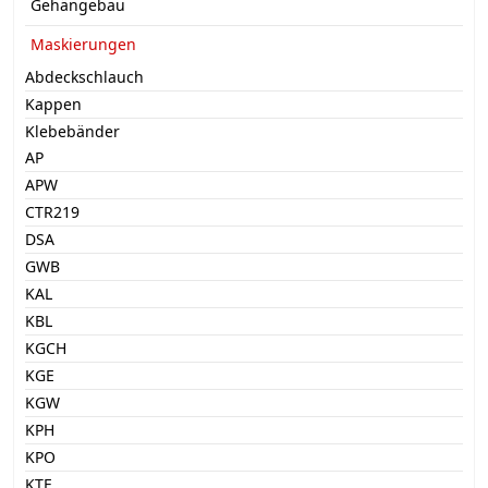
Gehängebau
Maskierungen
Abdeckschlauch
Kappen
Klebebänder
AP
APW
CTR219
DSA
GWB
KAL
KBL
KGCH
KGE
KGW
KPH
KPO
KTE