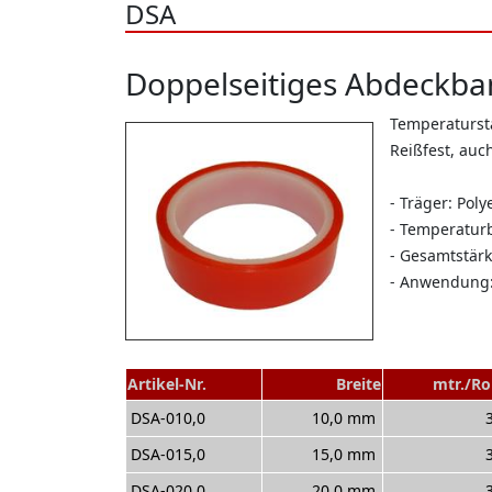
DSA
Doppelseitiges Abdeckban
Temperaturst
Reißfest, auc
- Träger: Poly
- Temperaturb
- Gesamtstärk
- Anwendung:
Artikel-Nr.
Breite
mtr./Ro
DSA-010,0
10,0 mm
DSA-015,0
15,0 mm
DSA-020,0
20,0 mm