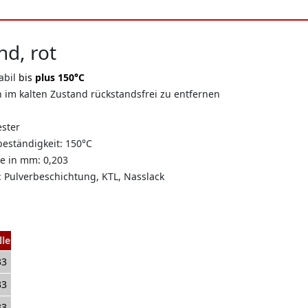
d, rot
abil
bis
plus 150°C
h im kalten Zustand rückstandsfrei zu entfernen
ester
eständigkeit: 150°C
e in mm: 0,203
 Pulverbeschichtung, KTL, Nasslack
lle
33
33
33