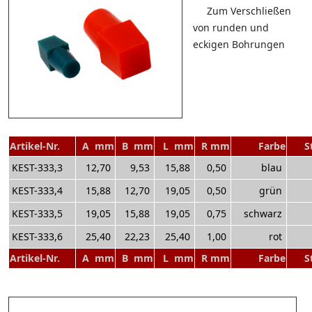
Zum Verschließen
von runden und
eckigen Bohrungen
Artikel-Nr.
A mm
B mm
L mm
R mm
Farbe
S
KEST-333,3
12,70
9,53
15,88
0,50
blau
KEST-333,4
15,88
12,70
19,05
0,50
grün
KEST-333,5
19,05
15,88
19,05
0,75
schwarz
KEST-333,6
25,40
22,23
25,40
1,00
rot
Artikel-Nr.
A mm
B mm
L mm
R mm
Farbe
S