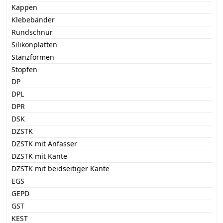
Kappen
Klebebänder
Rundschnur
Silikonplatten
Stanzformen
Stopfen
DP
DPL
DPR
DSK
DZSTK
DZSTK mit Anfasser
DZSTK mit Kante
DZSTK mit beidseitiger Kante
EGS
GEPD
GST
KEST