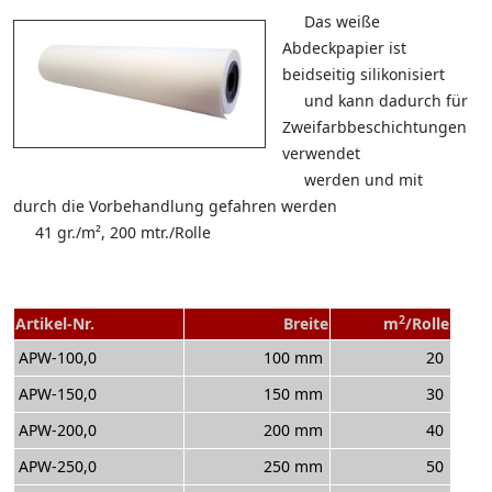
Das weiße
Abdeckpapier ist
beidseitig silikonisiert
und kann dadurch für
Zweifarbbeschichtungen
verwendet
werden und mit
durch die Vorbehandlung gefahren werden
41 gr./m², 200 mtr./Rolle
2
Artikel-Nr.
Breite
m
/Rolle
APW-100,0
100 mm
20
APW-150,0
150 mm
30
APW-200,0
200 mm
40
APW-250,0
250 mm
50