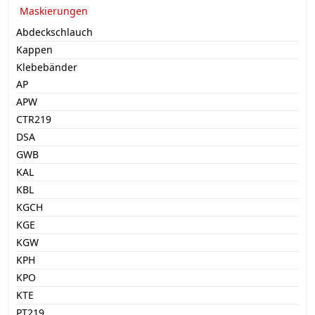
Maskierungen
Abdeckschlauch
Kappen
Klebebänder
AP
APW
CTR219
DSA
GWB
KAL
KBL
KGCH
KGE
KGW
KPH
KPO
KTE
PT219