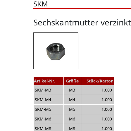
SKM
Sechskantmutter verzinkt
Artikel-Nr.
Größe
Stück/Karton
SKM-M3
M3
1.000
SKM-M4
M4
1.000
SKM-M5
M5
1.000
SKM-M6
M6
1.000
SKM-M8
M8
1.000