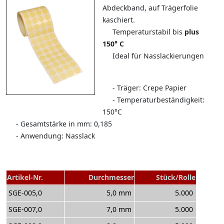
Abdeckband, auf Trägerfolie
kaschiert.
Temperaturstabil bis
plus
150° C
Ideal für Nasslackierungen
- Träger: Crepe Papier
- Temperaturbeständigkeit:
150°C
- Gesamtstärke in mm: 0,185
- Anwendung: Nasslack
Artikel-Nr.
Durchmesser
Stück/Rolle
SGE-005,0
5,0 mm
5.000
SGE-007,0
7,0 mm
5.000