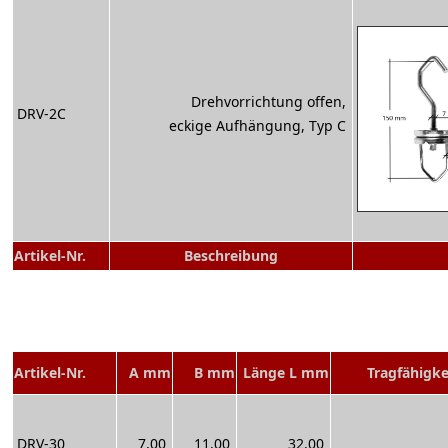
Drehvorrichtung offen,
DRV-2C
eckige Aufhängung, Typ C
Artikel-Nr.
Beschreibung
Artikel-Nr.
A mm
B mm
Länge L mm
Tragfähigke
DRV-30
7,00
11,00
32,00