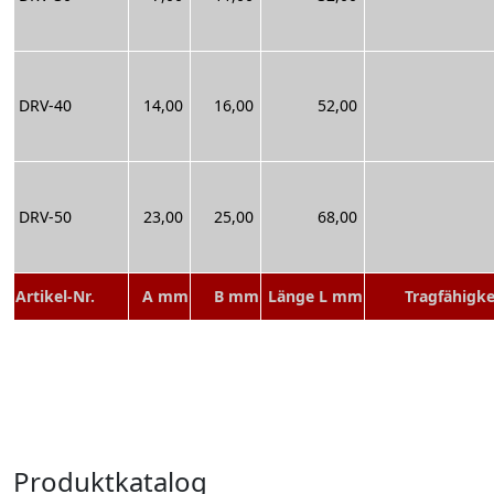
DRV-40
14,00
16,00
52,00
DRV-50
23,00
25,00
68,00
Artikel-Nr.
A mm
B mm
Länge L mm
Tragfähigke
Produktkatalog