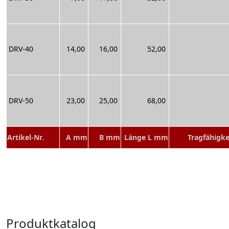
DRV-40
14,00
16,00
52,00
DRV-50
23,00
25,00
68,00
Artikel-Nr.
A mm
B mm
Länge L mm
Tragfähigke
Produktkatalog