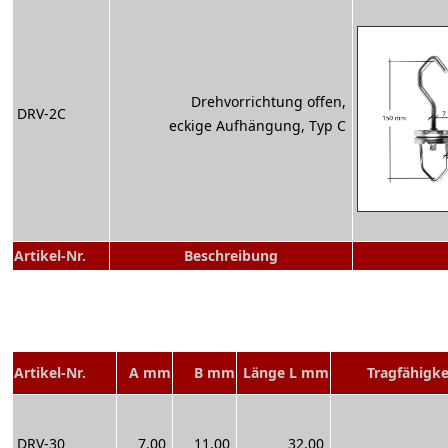
Drehvorrichtung offen,
DRV-2C
eckige Aufhängung, Typ C
Artikel-Nr.
Beschreibung
Artikel-Nr.
A mm
B mm
Länge L mm
Tragfähigke
DRV-30
7,00
11,00
32,00