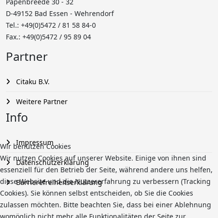
Papenbreede 30 - 32
D-49152 Bad Essen - Wehrendorf
Tel.: +49(0)5472 /
81 58 84-0
Fax.: +49(0)5472 / 95 89 04
Partner
Citaku B.V.
Weitere Partner
Info
Impressum
Wir benutzen Cookies
Wir nutzen Cookies auf unserer Website. Einige von ihnen sind
Datenschutzerklärung
essenziell für den Betrieb der Seite, während andere uns helfen,
diese Website und die Nutzererfahrung zu verbessern (Tracking
Barrierefreiheitserklärung
Cookies). Sie können selbst entscheiden, ob Sie die Cookies
zulassen möchten. Bitte beachten Sie, dass bei einer Ablehnung
womöglich nicht mehr alle Funktionalitäten der Seite zur