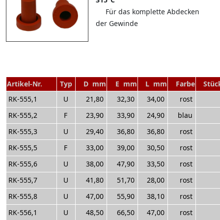
Für das komplette Abdecken
der Gewinde
Artikel-Nr.
Typ
D mm
E mm
L mm
Farbe
Stüc
RK-555,1
U
21,80
32,30
34,00
rost
RK-555,2
F
23,90
33,90
24,90
blau
RK-555,3
U
29,40
36,80
36,80
rost
RK-555,5
F
33,00
39,00
30,50
rost
RK-555,6
U
38,00
47,90
33,50
rost
RK-555,7
U
41,80
51,70
28,00
rost
RK-555,8
U
47,00
55,90
38,10
rost
RK-556,1
U
48,50
66,50
47,00
rost