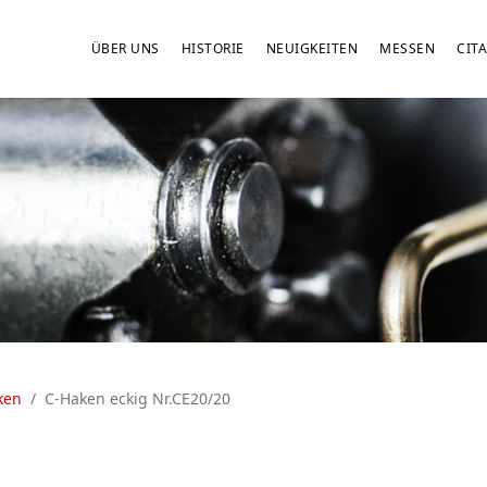
ÜBER UNS
HISTORIE
NEUIGKEITEN
MESSEN
CITA
ken
C-Haken eckig Nr.CE20/20