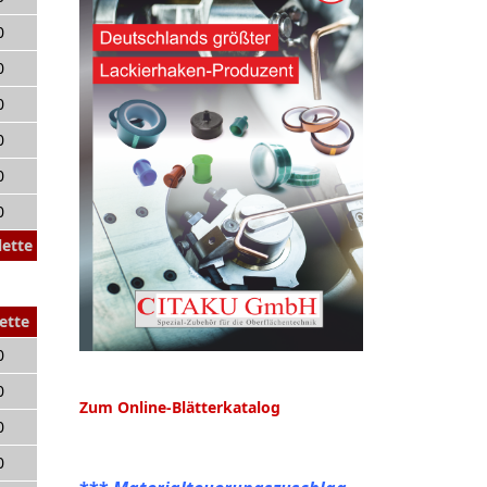
0
0
0
0
0
0
lette
ette
0
0
Zum Online-Blätterkatalog
0
0