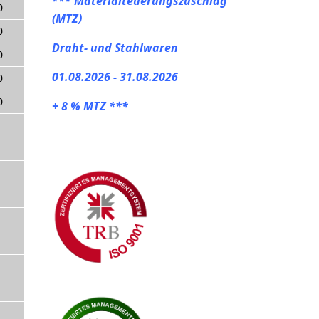
***
Materialteuerungszuschlag
0
(MTZ)
0
Draht- und Stahlwaren
0
01.08.2026 - 31.08.2026
0
0
+ 8 % MTZ ***