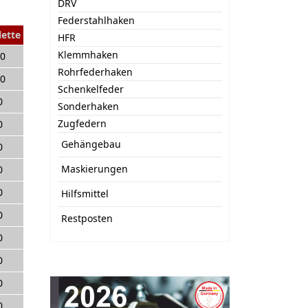
DRV
Federstahlhaken
lette
HFR
Klemmhaken
00
Rohrfederhaken
00
Schenkelfeder
0
Sonderhaken
Zugfedern
0
Gehängebau
0
Maskierungen
0
0
Hilfsmittel
0
Restposten
0
0
0
0