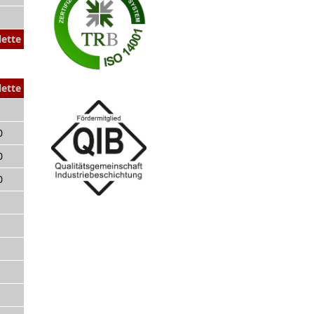
lette
lette
0
0
0