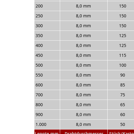
200
8,0 mm
150
250
8,0 mm
150
300
8,0 mm
150
350
8,0 mm
125
400
8,0 mm
125
450
8,0 mm
115
500
8,0 mm
100
550
8,0 mm
90
600
8,0 mm
85
700
8,0 mm
75
800
8,0 mm
65
900
8,0 mm
60
1.000
8,0 mm
50
Lengte mm
Drahtdurchmesser
Stück/Kart