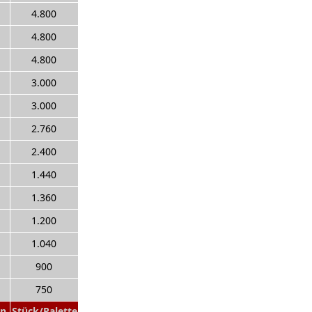
4.800
4.800
4.800
3.000
3.000
2.760
2.400
1.440
1.360
1.200
1.040
900
750
on
Stück/Palette