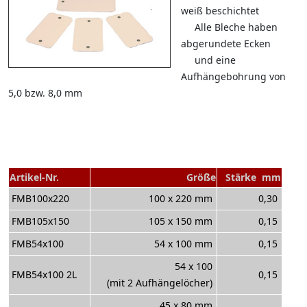
weiß beschichtet
Alle Bleche haben
abgerundete Ecken
und eine
Aufhängebohrung von
5,0 bzw. 8,0 mm
Artikel-Nr.
Größe
Stärke mm
FMB100x220
100 x 220 mm
0,30
FMB105x150
105 x 150 mm
0,15
FMB54x100
54 x 100 mm
0,15
54 x 100
FMB54x100 2L
0,15
(mit 2 Aufhängelöcher)
45 x 80 mm